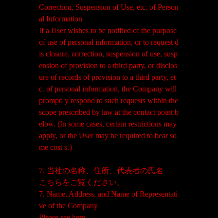
Correction, Suspension of Use, etc. of Person
al Information
If a User wishes to be notified of the purpose
of use of personal information, or to request d
is closure, correction, suspension of use, susp
ension of provision to a third party, or disclos
ure of records of provision to a third party, et
c. of personal information, the Company will
promptl y respond to such requests within the
scope prescribed by law at the contact point b
elow. (In some cases, certain restrictions may
apply, or the User may be required to bear so
me cost s.）
7. 当社の名称、住所、代表者の氏名
こちら
をご覧ください。
7. Name, Address, and Name of Representati
ve of the Company
Please see
here
.